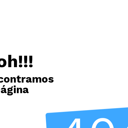
oh!!!
contramos
página