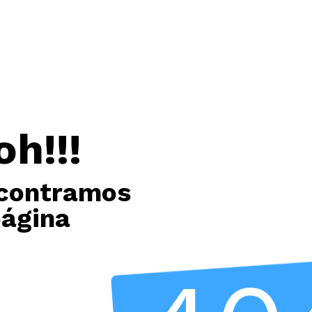
oh!!!
contramos
página