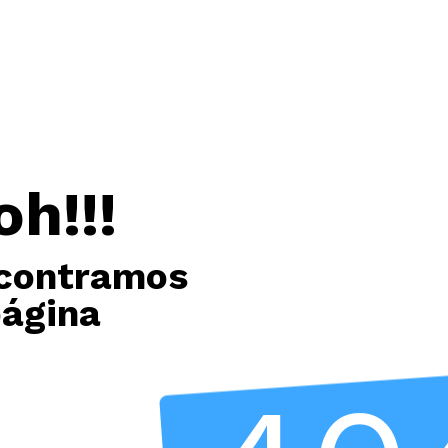
oh!!!
contramos
página