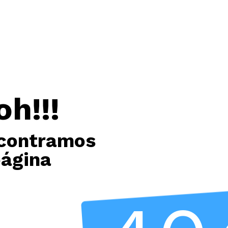
oh!!!
contramos
página