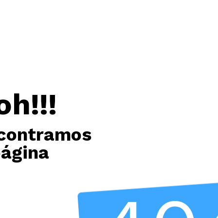
oh!!!
contramos
página