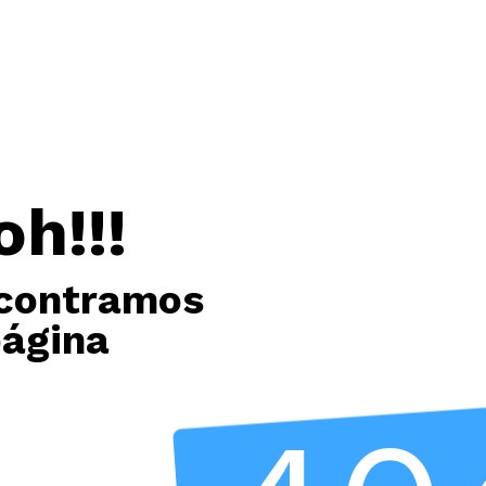
oh!!!
contramos
página